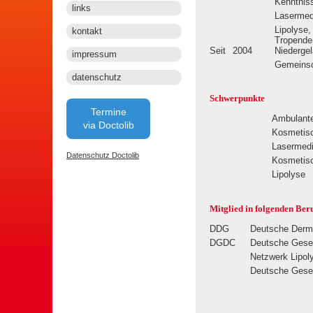
Kenntniss
links
Lasermed
Lipolyse,
kontakt
Tropende
Seit
2004
Niedergel
impressum
Gemeinsc
datenschutz
Schwerpunkte
Termine
Ambulante
via Doctolib
Kosmetisc
Lasermedi
Datenschutz Doctolib
Kosmetisc
Lipolyse
Mitglied in folgenden Ber
DDG
Deutsche Derma
DGDC
Deutsche Gesel
Netzwerk Lipol
Deutsche Gesel