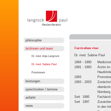
philosophie
Curriculum vitae
ärztinnen und team
Dr. med. Sabine Paul
Dr. med. Anja Langrock
1984
- 1990
Medizinst
Dr. med. Sabine Paul
1991
- 1993
Ärztin im
Hautklini
Praxisteam
1993
Promotio
leistungen
1993
- 2003
Zunächst 
oberärzti
sprechzeiten / termine
Nürnberg
Seit
1995
Fachärzti
anfahrt
Seit
1997
Zusatzbe
news
In den fo